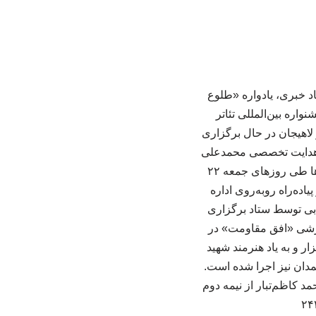
د خبری، یادواره «طلوع
اره بین‌المللی تئاتر
ی ۲۲ و ۲۳ خرداد ۱۴۰۵ در دو نقطه از شهر لاهیجان در حال برگزاری
با هدایت تخصصی محمدعلی
صادق‌حسنی مدرس کارگاه به تولید نمایش‌های خیابانی بپردازند. آثار تولیدشده توسط این گروه‌ها طی روزهای جمعه ۲۲
 بعثت میزبان مخاطبان بودند و امروز (شنبه ۲۳ خرداد) نیز از ساعت ۱۶ تا ۱۹ در پیاده‌راه روبه‌روی اداره
یابی توسط ستاد برگزاری
موزشی «افق مقاومت» در
ر و به یاد هنرمند شهید
دان نیز اجرا شده است.
د کاظم‌تبار از نیمه دوم