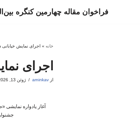
فراخوان مقاله چهارمین کنگره بین‌ا
پرش
به
محتوا
خانه
»
اجرای نمایش خیابانی در
اجرای نمای
از
aminkav
ژوئن 13, 2026
آغاز یادواره نمایشی «ط
جشنواره