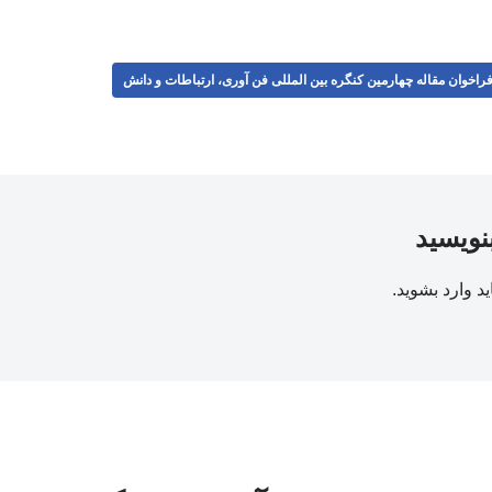
راخوان مقاله چهارمین کنگره بین المللی فن آوری، ارتباطات و دانش
بنویسید
ید
وارد بشوید
.