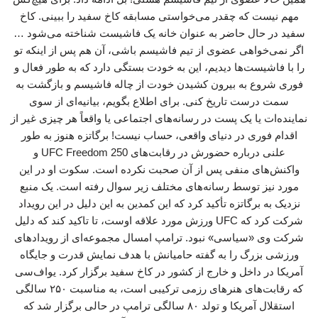
مهم نیست که چقدر می‌خواستی مسابقه کاخ سفید را ببینی. کاخ
سفید در حال حاضر به عنوان خانه یک فاشیست شناخته می‌شود …
اگر نمی‌خواهی عضوی از تیم فاشیسم باشی، آن هم پس از اینکه تو
را با فاشیست‌ها دیدیم، این به خودت بستگی دارد که به طور فعال و
فوری شروع به بیرون کشیدن خودت از چاله فاشیسم و بازگشت به
سمت درست تاریخ کنی. برای اطلاع بگویم، بیانیه‌ای از سوی
نماینده‌ات یا یک پست در رسانه‌های اجتماعی یا واقعاً هر چیزی غیر از
اقدام فوری در دنیای واقعی، حساب نیست! برگاتزه هنوز به طور
علنی درباره حضورش در رقابت‌های UFC Freedom 250 و
واکنش‌های منفی پس از آن صحبت نکرده است. سکوت او در این
مورد نیز توسط رسانه‌های مختلف زیر سوال رفته است. یک منبع
نزدیک به برگاتزه تأکید کرد که این کمدین به این دلیل در این رویداد
شرکت کرد که UFC ورزش مورد علاقه اوست، تا تاکید کند که دلیل
شرکت وی «سیاسی» نبود. ترامپ امسال مجموعه‌ای از رویدادهای
ورزشی بزرگ را به گفته حامیانش با هدف نمایش قدرت و جایگاه
آمریکا در داخل و خارج از کشور در کاخ سفید برگزار کرد. یواف‌سی
که رقابت‌های هنرهای رزمی ترکیبی است، به مناسبت ۲۵۰ سالگی
استقلال آمریکا و تولد ۸۰ سالگی ترامپ در حالی برگزار شد که