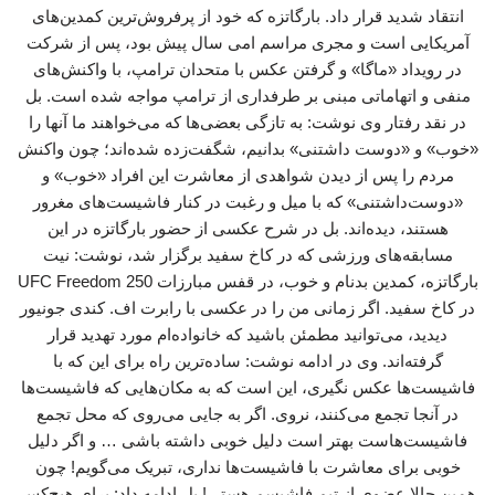
انتقاد شدید قرار داد. بارگاتزه که خود از پرفروش‌ترین کمدین‌های
آمریکایی‌ است و مجری مراسم امی سال پیش بود، پس از شرکت
در رویداد «ماگا» و گرفتن عکس با متحدان ترامپ، با واکنش‌های
منفی و اتهاماتی مبنی بر طرفداری از ترامپ مواجه شده است. بل
در نقد رفتار وی نوشت: به تازگی بعضی‌ها که می‌خواهند ما آنها را
«خوب» و «دوست‌ داشتنی» بدانیم، شگفت‌زده شده‌اند؛ چون واکنش
مردم را پس از دیدن شواهدی از معاشرت این افراد «خوب» و
«دوست‌داشتنی» که با میل و رغبت در کنار فاشیست‌های مغرور
هستند، دیده‌اند. بل در شرح عکسی از حضور بارگاتزه در این
مسابقه‌های ورزشی که در کاخ سفید برگزار شد، نوشت: نیت
بارگاتزه، کمدین بدنام و خوب، در قفس مبارزات UFC Freedom 250
در کاخ سفید. اگر زمانی من را در عکسی با رابرت اف. کندی جونیور
دیدید، می‌توانید مطمئن باشید که خانواده‌ام مورد تهدید قرار
گرفته‌اند. وی در ادامه نوشت: ساده‌ترین راه برای این که با
فاشیست‌ها عکس نگیری، این است که به مکان‌هایی که فاشیست‌ها
در آنجا تجمع می‌کنند، نروی. اگر به جایی می‌روی که محل تجمع
فاشیست‌هاست بهتر است دلیل خوبی داشته باشی … و اگر دلیل
خوبی برای معاشرت با فاشیست‌ها نداری، تبریک می‌گویم! چون
همین حالا عضوی از تیم فاشیسم هستی! بل ادامه داد: برای هیچ‌کس