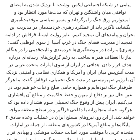
پیامی در شبکه اجتماعی ایکس نوشت: با نزدیک شدن به امضای
توافقی میان واشنگتن و تهران که مدت‌ها مورد انتظار بود و
امیدواریم ورق جنگ را برگرداند و مسیر سیاسی موفقیت‌آمیزی
بگشاید، ناگزیر باید از عملکرد رهبری خردمندمان در مدیریت این
بحران و پیامدهای آن تمجید کنیم. بنابر روایت ایسنا، قرقاش در ادامه
تمجید از مدیریت فضای جنگ در غرب آسیا از سوی ابوظبی گفت:
رهبری(امارات) در موضعگیری‌ها خردمندی و ثابت‌قدمی را در هنگام
نیاز با انعطاف همراه ساخت. به رغم گزارش‌های رسانه‌ای درباره
هدف قرار دادن اهدافی در ایران از سوی امارات متحده عربی در
مدت آتش‌بس میان ایران و آمریکا و همکاری نظامی و امنیتی نزدیک
آن با رژیم صهیونیستی در مدت جنگ تحمیلی، قرقاش گفت: ما هرگز
طرفدار جنگ نبوده‌ایم و همواره حامی صلح و ثبات خواهیم بود. در
عین حال نیز بر دفاع از میهن و حفظ حاکمیت و منافع آن پافشاری
می‌کنیم. ایران پیش از وقوع جنگ تحمیلی سوم هشدار داده بود که
هرگونه حمله متجاوزانه با دفاعی فراگیر و در سطح منطقه مواجه
خواهد شد. از این رو، نیروهای مسلح ایران در عملیات وعده صادق ۴
پایگاه‌ها و منافع آمریکا در کشورهای منطقه، از جمله در امارات
متحده عربی با موفقت مورد اصابت حملات موشکی و پهپادی قرار
دادند. در همین راستا، اسماعیل بقائی، سخنگوی وزارت امور خارجه