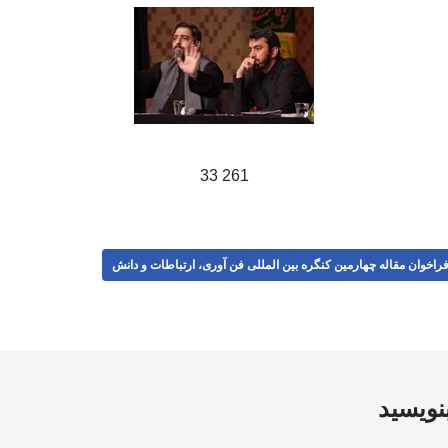
261 33
راخوان مقاله چهارمین کنگره بین المللی فن آوری، ارتباطات و دانش
بنویسید