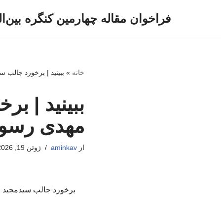
فراخوان مقاله چهارمین کنگره بین‌ا
پرش
به
محتوا
خانه
»
ببینید | برخورد جالب 
ببینید | ب
مهدی رسول
از
aminkav
ژوئن 19, 2026
برخورد جالب سیدمجید ب