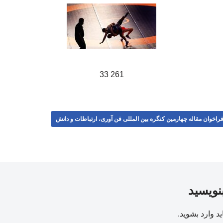
261 33
راخوان مقاله چهارمین کنگره بین المللی فن آوری، ارتباطات و دانش
بنویسید
ید
وارد بشوید
.