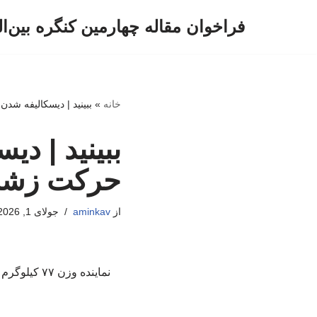
فراخوان مقاله چهارمین کنگره بین‌ا
پرش
به
محتوا
خانه
»
ببینید | دیسکالیفه شد
ببینید | دی
حرکت زشت 
از
aminkav
جولای 1, 2026
نماینده وز