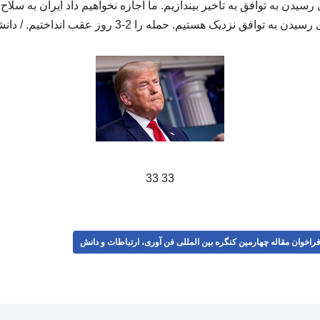
 رسیدن به توافق به تاخیر بیندازیم. ما اجازه نخواهیم داد ایران به سلا
سیدن به توافق نزدیک هستیم. حمله را 2-3 روز عقب انداختیم. / دانشجو
33 33
راخوان مقاله چهارمین کنگره بین المللی فن آوری، ارتباطات و دانش