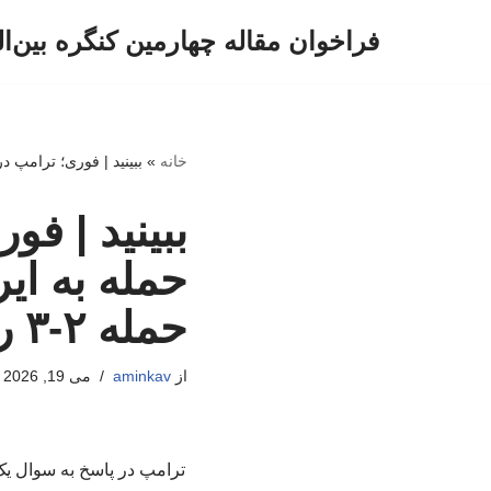
فراخوان مقاله چهارمین کنگره بین‌ا
پرش
به
محتوا
خانه
»
ببینید | فوری؛ ترامپ در و
ببینید | ف
حمله به ای
حمله ۲-۳ روز عقب افتاد!
از
aminkav
می 19, 2026
ترامپ در پاسخ به سوال یک