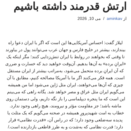
ارتش قدرمند داشته باشیم
از
aminkav
می 10, 2026
لیلاز گفت: احساس آمریکایی‌ها این است که اگر با ایران دعوا راه
بیندازند، بیشتر در خلیج فارس و جهان عرب می‌توانند پول در بیاورند
تا وقتی که بخواهند در روابط با ایران تنش‌زدایی کنند؛ مگر اینکه یک
«ایرانِ برده» به آن‌ها بدهیم. آن‌وقت خواهید دید که خسارت و ضرری
که آن ایرانِ برده متحمل می‌شود، به‌مراتب بیشتر از ایران مستقل
است. همه فکر می‌کنند اگر ما با آمریکا مصالحه کنیم، مطابق با آن
چیزی که آن‌ها می‌خواهند، ایران مثل ژاپن می‌شود اما من همیشه
می‌گویم ایران مثل عراق و مصر خواهد شد. یگانه راهی که می‌بینم
این است که ما پنجره دیپلماسی را باز نگه داریم، ولی دستمان روی
ماشه باشد؛ جز مقاومت مؤثر و نیرومند، هیچ راهی وجود ندارد.
خطاب به امت شهیدپرورِ همیشه در صحنه می‌گویم که یک مثلث یا
پدیده‌ سه‌ضلعی وجود دارد؛ که در راس آن، «قدرت نظامی» قرار
دارد؛ قدرت نظامی‌ که به‌شدت و به‌ طرز قاطعی بازدارنده است./