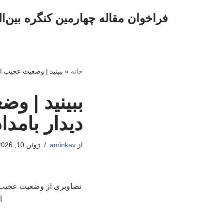
فراخوان مقاله چهارمین کنگره بین‌ا
پرش
به
محتوا
خانه
»
ببینید | وضعیت عجیب اس
ببینید | و
دیدار بامدا
از
aminkav
ژوئن 10, 2026
تصاویری از وضعیت عجیب است
آمریک