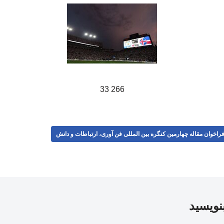
266 33
راخوان مقاله چهارمین کنگره بین المللی فن آوری، ارتباطات و دانش
بنویسید