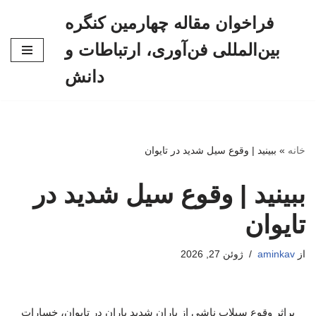
فراخوان مقاله چهارمین کنگره
پرش
بین‌المللی فن‌آوری، ارتباطات و
به
محتوا
دانش
خانه
»
ببینید | وقوع سیل شدید در تایوان
ببینید | وقوع سیل شدید در
تایوان
از
aminkav
ژوئن 27, 2026
براثر وقوع سیلاب ناشی از باران شدید باران در تایوان، خسارات