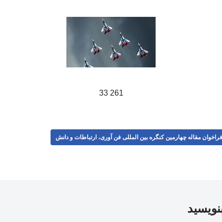
261 33
راخوان مقاله چهارمین کنگره بین المللی فن آوری، ارتباطات و دانش
بنویسید