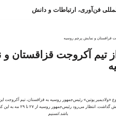
لمللی فن‌آوری، ارتباطات و دانش
روجت قزاقستان و نمایش پرچم روسیه
رواز تیم آکروجت قزاقستان و
ه
ع «ولادیمیر پوتین» رئیس‌جمهور روسیه به قزاقستان، تیم آکروجت ای
آسمان «آستانه» به نمایش گذاشت. انتظا
باشد./تسنیم