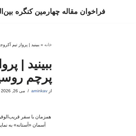
فراخوان مقاله چهارمین کنگره بین‌ا
پرش
به
محتوا
خانه
»
ببینید | پرواز تیم آک
ببینید | پ
پرچم روسی
از
aminkav
می 26, 2026
همزمان با سفر قریب‌الوقو