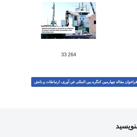
264 33
راخوان مقاله چهارمین کنگره بین المللی فن آوری، ارتباطات و دانش
بنویسید