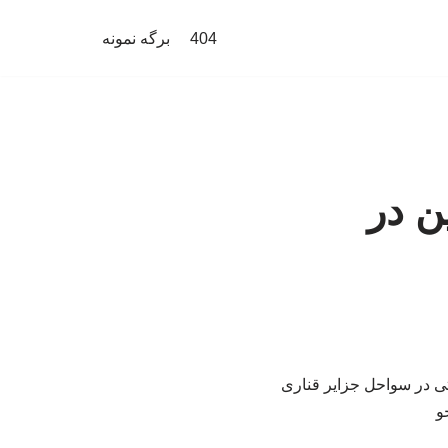
404
برگه نمونه
تن کوکائین در
 اروپا، ۳۰ تن کوکائین را از یک کشتی در سواحل جزایر قناری