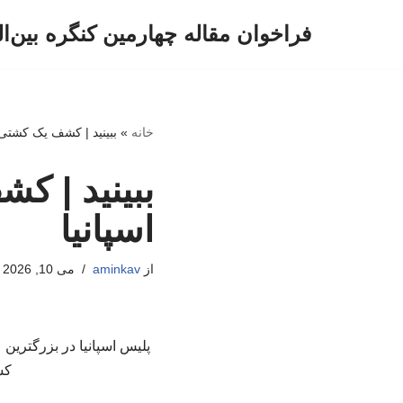
فراخوان مقاله چهارمین کنگره بین‌ا
پرش
به
محتوا
خانه
»
ببینید | کشف یک کشتی با ۳۰ تن کوکائین در ا
اسپانیا
از
aminkav
می 10, 2026
کشف و ۲۳ خدمه آ