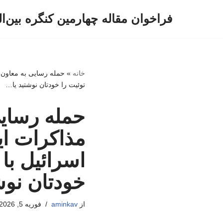
فراخوان مقاله چهارمین کنگره بین‌ا
پرش
به
محتوا
خانه
»
حمله رسایی به معاون پ
توئیت را خودتان نوشتید یا…
حمله رسایی
مذاکرات ایر
اسرائیل با 
خودتان نوش
از
aminkav
فوریه 5, 2026