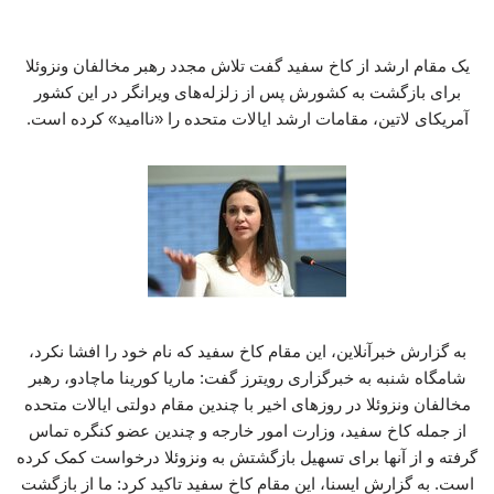
یک مقام ارشد از کاخ سفید گفت تلاش مجدد رهبر مخالفان ونزوئلا
برای بازگشت به کشورش پس از زلزله‌های ویرانگر در این کشور
آمریکای لاتین، مقامات ارشد ایالات متحده را «ناامید» کرده است.
به گزارش خبرآنلاین، این مقام کاخ سفید که نام خود را افشا نکرد،
شامگاه شنبه به خبرگزاری رویترز گفت: ماریا کورینا ماچادو، رهبر
مخالفان ونزوئلا در روزهای اخیر با چندین مقام دولتی ایالات متحده
از جمله کاخ سفید، وزارت امور خارجه و چندین عضو کنگره تماس
گرفته و از آنها برای تسهیل بازگشتش به ونزوئلا درخواست کمک کرده
است. به گزارش ایسنا، این مقام کاخ سفید تاکید کرد: ما از بازگشت