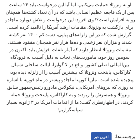
او به ونزوئلا حمایت می‌کنیم، اما آیا این درخواست باید ۲۴ ساعت
پس از یک فاجعه عظیم انسانی باشد که در آن تعداد کشته‌ها همچنان
رو به افزایش است؟! وی افزود: این درخواست و تلاش دوباره ماچادو
برای بازگشت به ونزوئلا، مقامات ارشد آمریکا را ناامید کرده است.
گزارش شده که در این زلزله‌های پیاپی، دست‌کم ۱۴۰۰ نفر کشته
شدند و هزاران نفر زخمی و ده‌ها هزار نفر همچنان مفقود هستند.
مقامات ونزوئلا انتظار دارند که آمار تلفات افزایش یابد. اکنون در
سومین روز خود، ماموریت‌های نجات به دلیل آسیب به فرودگاه
بین‌المللی اصلی کشور، واقع در لا گوایرا، ایالت ساحلی شمال
کاراکاس، پایتخت ونزوئلا که بیشترین آسیب را از زلزله دیده بود،
پیچیده شده است. ماریا کورینا ماچادو پیشتر در ماه فوریه با اشاره
به روزی که نیروهای آمریکایی، نیکولاس مادورو رئیس‌جمهور سابق
ونزوئلا و همسرش را ربودند و به کاراکاس، پایتخت ونزوئلا حمله
کردند، در اظهارنظری گفت: ما از اقدامات آمریکا در ۳ ژانویه بسیار
سپاسگزاریم!
برچسب‌ها:
اخرین خبر