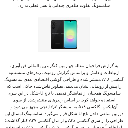
سامسونگ تفاوت ظاهری چندانی با نسل فعلی ندارد.
به گزارش فراخوان مقاله چهارمین کنگره بین المللی فن آوری،
ارتباطات و دانش و براساس گزارش زومیت، رندرهای منتسب‌به
گلکسی A۱۸ منتشر شده و طراحی گوشی اقتصادی بعدی سامسونگ
را پیش از رونمایی نشان می‌دهد. تصاویر فاش‌شده حاکی است که
سامسونگ همچنان از نمایشگر قدیمی با ناچ U-شکل در این سری
استفاده خواهد کرد. بر اساس رندرهای منتشرشده از سوی
آن‌لیکس، گلکسی A۱۸ به نمایشگر ۶٫۷ اینچی مجهز می‌شود و
دوربین سلفی داخل ناچ U-‌شکل قرار می‌گیرد. سامسونگ امسال این
طراحی را از سری گلکسی A۲x و از مدل گلکسی A۲۷ کنار گذاشت؛
اما ظاهراً همچنان در سری گلکسی A۰x و گلکسی A۱x به استفاده