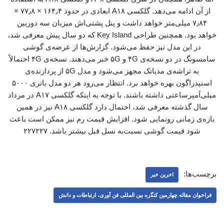
از آن ادامه می‌دهد. گلکسی A۱۸ ابعادی در حدود ۱۶۴٫۴ × ۷۷٫۸ ×
۷٫۸۴ میلی‌متر خواهد داشت و پنل پشتی‌اش میزبان سه دوربین
خواهد بود. همچنین طراحی Key Island که دو سال پیش معرفی شد،
در این مدل نیز حفظ می‌شود. گزارش‌ها از عرضه‌ی گوشی
سامسونگ در دو نسخه‌ی ۴G و ۵G خبر می‌دهند. نسخه‌ی ۴G احتمالاً
به تراشه‌ی مدیاتک مجهز می‌شود و مدل ۵G از پردازنده‌ی
اسنپدراگون بهره خواهد برد. انتظار می‌رود هر دو مدل باتری ۵۰۰۰
میلی‌آمپرساعتی داشته باشند. با توجه به اینکه گلکسی A۱۷ در مرداد
سال گذشته معرفی شد، احتمال دارد گلکسی A۱۸ نیز در همین
بازه‌ی زمانی رونمایی شود. افزایش قیمت رم نیز ممکن است باعث
شود قیمت گوشی نسبت‌به نسل قبل بیشتر باشد. ۲۲۷۲۲۷
برچسب‌ها:
اخرین خبر
فراخوان مقاله چهارمین کنگره بین المللی فن آوری، ارتباطات و دانش