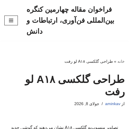
فراخوان مقاله چهارمین کنگره
پرش
بین‌المللی فن‌آوری، ارتباطات و
به
محتوا
دانش
خانه
»
طراحی گلکسی A۱۸ لو رفت
طراحی گلکسی A۱۸ لو
رفت
از
aminkav
جولای 8, 2026
تصاویر منسوب‌به گلکسی A۱۸ نشان می‌دهند که گوشی جدید