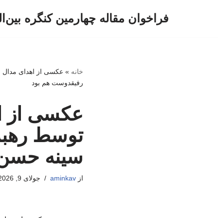
فراخوان مقاله چهارمین کنگره بین‌ا
پرش
به
محتوا
خانه
»
عکسی از اهدای مدال ف
رفیقدوست هم بود
عکسی از اه
توسط رهبر 
سینه حسن 
از
aminkav
جولای 9, 2026