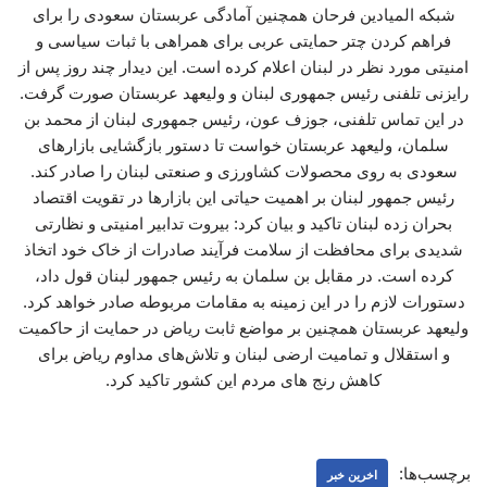
شبکه المیادین فرحان همچنین آمادگی عربستان سعودی را برای
فراهم کردن چتر حمایتی عربی برای همراهی با ثبات سیاسی و
امنیتی مورد نظر در لبنان اعلام کرده است. این دیدار چند روز پس از
رایزنی تلفنی رئیس جمهوری لبنان و ولیعهد عربستان صورت گرفت.
در این تماس تلفنی، جوزف عون، رئیس جمهوری لبنان از محمد بن
سلمان، ولیعهد عربستان خواست تا دستور بازگشایی بازارهای
سعودی به روی محصولات کشاورزی و صنعتی لبنان را صادر کند.
رئیس جمهور لبنان بر اهمیت حیاتی این بازارها در تقویت اقتصاد
بحران زده لبنان تاکید و بیان کرد: بیروت تدابیر امنیتی و نظارتی
شدیدی برای محافظت از سلامت فرآیند صادرات از خاک خود اتخاذ
کرده است. در مقابل بن سلمان به رئیس جمهور لبنان قول داد،
دستورات لازم را در این زمینه به مقامات مربوطه صادر خواهد کرد.
ولیعهد عربستان همچنین بر مواضع ثابت ریاض در حمایت از حاکمیت
و استقلال و تمامیت ارضی لبنان و تلاش‌های مداوم ریاض برای
کاهش رنج های مردم این کشور تاکید کرد.
برچسب‌ها:
اخرین خبر