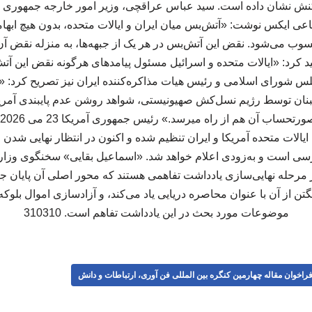
کنش نشان داده‌ است. سید عباس عراقچی، وزیر امور خارجه جمهوری ا
تماعی ایکس نوشت: «آتش‌بس میان ایران و ایالات متحده، بدون هیچ ابه
محسوب می‌شود. نقض این آتش‌بس در هر یک از جبهه‌ها، به منزله نقض آن
کید کرد: «ایالات متحده و اسرائیل مسئول پیامدهای هرگونه نقض این آت
س شورای اسلامی و رئیس هیات مذاکره‌کننده ایران نیز تصریح کرد: «
لبنان توسط رژیم نسل‌کش صهیونیستی، شواهد روشن عدم پایبندی آمری
 ایالات متحده آمریکا و ایران تنظیم شده و اکنون در انتظار نهایی شدن 
سی است و به‌زودی اعلام خواهد شد. «اسماعیل بقایی» سخنگوی وزارت
 مرحله نهایی‌سازی یادداشت تفاهمی هستند که محور اصلی آن پایان ج
گتن از آن با عنوان محاصره دریایی یاد می‌کند، و آزادسازی اموال بلوکه‌
موضوعات مورد بحث در این یادداشت تفاهم است. 310310
راخوان مقاله چهارمین کنگره بین المللی فن آوری، ارتباطات و دانش