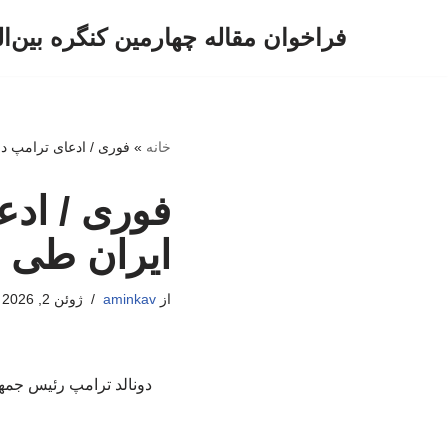
فراخوان مقاله چهارمین کنگره بین‌ا
پرش
به
محتوا
خانه
»
فوری / ادعای ترامپ درب
فوری / ادع
ایران طی ه
از
aminkav
ژوئن 2, 2026
دونالد ترامپ رئیس جمهور