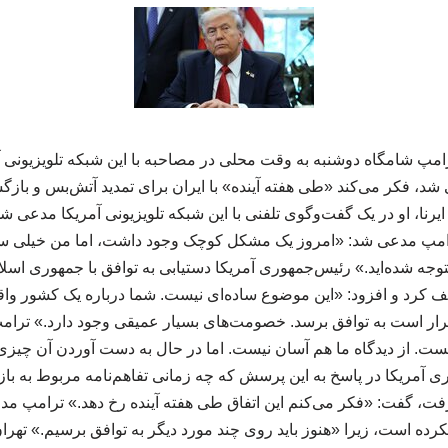
امپ شامگاه دوشنبه به وقت محلی در مصاحبه با این شبکه تلویزیونی آ
د، فکر می‌کند «طی هفته آینده» با ایران برای تمدید آتش‌بس و بازگش
یرنا، او در یک گفت‌وگوی تلفنی با این شبکه تلویزیونی آمریکا مدعی 
امپ مدعی شد: «امروز یک مشکل کوچک وجود داشت، اما من خیلی سر
 متوجه شده‌اید.» رئیس‌جمهوری آمریکا دستیابی به توافق با جمهوری اسلا
 کرد و افزود: «این موضوع ساده‌ای نیست. شما درباره یک کشور واقع
ر است به توافق برسد. خصومت‌های بسیار عمیقی وجود دارد.» ترامپ ا
 نیست. از دیدگاه ما هم آسان نیست. اما در حال به دست آوردن آن چیزی
آمریکا در پاسخ به این پرسش که چه زمانی تفاهم‌نامه مربوط به باز
فت، گفت: «فکر می‌کنم این اتفاق طی هفته آینده رخ دهد.» ترامپ مدع
 نکرده است، زیرا «هنوز باید روی چند مورد دیگر به توافق برسیم.» تهر