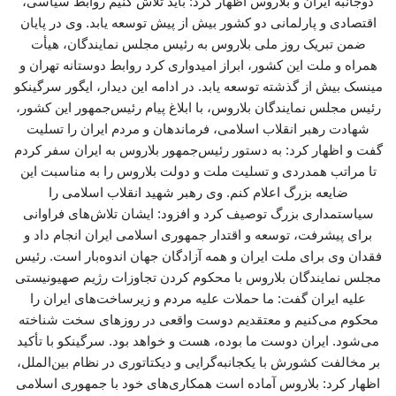
دوجانبه ایران و بلاروس اظهار کرد: باید تلاش کنیم روابط سیاسی،
اقتصادی و پارلمانی دو کشور بیش از پیش توسعه یابد. وی در پایان
ضمن تبریک روز ملی بلاروس به رئیس مجلس نمایندگان، هیأت
همراه و ملت این کشور، ابراز امیدواری کرد روابط دوستانه تهران و
مینسک بیش از گذشته توسعه یابد. در ادامه این دیدار، ایگور سرگینکو
رئیس مجلس نمایندگان بلاروس، با ابلاغ پیام رئیس‌جمهور این کشور،
شهادت رهبر انقلاب اسلامی، فرماندهان و مردم ایران را تسلیت
گفت و اظهار کرد: به دستور رئیس‌جمهور بلاروس به ایران سفر کردم
تا مراتب همدردی و تسلیت ملت و دولت بلاروس را به مناسبت این
ضایعه بزرگ اعلام کنم. وی رهبر شهید انقلاب اسلامی را
سیاستمداری بزرگ توصیف کرد و افزود: ایشان تلاش‌های فراوانی
برای پیشرفت، توسعه و اقتدار جمهوری اسلامی ایران انجام داد و
فقدان وی برای ملت ایران و همه آزادگان جهان اندوه‌بار است. رئیس
مجلس نمایندگان بلاروس با محکوم کردن تجاوزات رژیم صهیونیستی
علیه ایران گفت: ما حملات علیه مردم و زیرساخت‌های ایران را
محکوم می‌کنیم و معتقدیم دوست واقعی در روزهای سخت شناخته
می‌شود. ایران دوست ما بوده، هست و خواهد بود. سرگینکو با تأکید
بر مخالفت کشورش با یکجانبه‌گرایی و دیکتاتوری در نظام بین‌الملل،
اظهار کرد: بلاروس آماده است همکاری‌های خود با جمهوری اسلامی