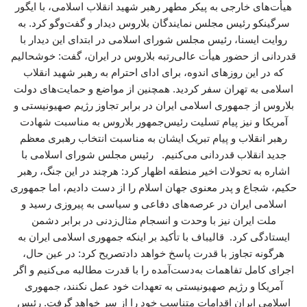
هیأت‌های خارجی به پیکر مطهر رهبر شهید انقلاب اسلامی، با ایگور
سرگینکو رئیس مجلس نمایندگان بلاروس دیدار و گفت‌وگو کرد. به
روایت ایسنا، رئیس مجلس شورای اسلامی در ابتدای این دیدار با
قدردانی از حضور هیأت عالی‌رتبه بلاروس در ایران، گفت: خوشحالیم
که در این روزهای اندوه، برای ادای احترام به رهبر شهید انقلاب
اسلامی به تهران سفر کردید. همچنین از مواضع و حمایت‌های دولت
بلاروس از جمهوری اسلامی ایران در برابر تجاوز رژیم صهیونیستی و
آمریکا و نیز پیام تسلیت رئیس‌جمهور بلاروس به مناسبت شهادت
رهبر انقلاب و پیام تبریک ایشان به مناسبت انتخاب رهبری معظم
جدید انقلاب قدردانی می‌کنیم. رئیس مجلس شورای اسلامی با
اشاره به تحولات اخیر منطقه اظهار کرد: هرچند در این جنگ، رهبر
حکیم، شجاع و پدر معنوی جهان اسلام را از دست دادیم، اما جمهوری
اسلامی ایران در عرصه‌های دفاعی و سیاسی به پیروزی رسید و
ملت ایران نیز با وحدت و انسجام مثال‌زدنی در برابر دشمن
ایستادگی کرد. قالیباف با تأکید بر اینکه جمهوری اسلامی ایران به
هرگونه تجاوز با قدرت پاسخ خواهد دادتصریح کرد: در عین حال،
اجرای کامل تفاهمات به‌دست‌آمده را با قدرت مطالبه می‌کنیم و اگر
آمریکا و رژیم صهیونیستی به تعهدات خود عمل نکنند، جمهوری
اسلامی ایران اقدامات متناسب خود را از سر خواهد گرفت. رئیس