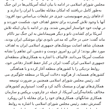
مجلس شورای اسلامی در ادامه با بیان اینکه آمریکایی‌ها در این جنگ
به‌طور کامل دریافتند که امکان مقابله نظامی با ایران را ندارند و
ادعاهای رژیم صهیونیستی، چیزی جز تبلیغات بی‌اساس نبود افزود:
آنها با وجود تلاش گسترده برای تحقق اهداف خود، شکست خوردند و
در نهایت خود خواستار آتش‌بس شدند. وی در ادامه با بیان اینکه تلاش
آمریکا برای کشاندن ناتو و دیگر هم‌پیمانانش به این جنگ نیز ناکام
ماند گفت: حتی در حالی که مدعی نابودی توان موشکی ایران بودند،
همچنان شاهد اصابت موشک‌های جمهوری اسلامی ایران به اهداف
مورد نظر بودند؛ از این رو امروز دوست و دشمن، این تفاهم را نشانه
شکست آمریکا می‌دانند. قالیباف با اشاره به همکاری‌های منطقه‌ای
جمهوری اسلامی ایران گفت: ایران در کنار حفظ اقتدار دفاعی خود،
روابط نزدیکی را با کشورهای منطقه آغاز کرده و با هماهنگی
کشورهای همسایه، از هرگونه دخالت آمریکا در منطقه جلوگیری می
کند. رئیس مجلس شورای اسلامی همچنین بر ضرورت توسعه
همکاری‌های تهران و مینسک تأکید کرد و گفت: امیدواریم کشورهای
مخالف یکجانبه‌گرایی آمریکا، از جمله در چارچوب بریکس و سازمان
همکاری شانگهای، همکاری‌های خود را برای مقابله با این رویکرد
گسترش دهند. رئیس مجلس شورای اسلامی با اشاره به روابط