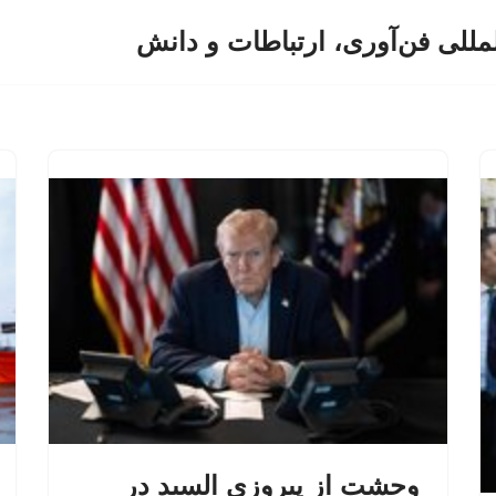
لمللی فن‌آوری، ارتباطات و دانش
وحشت از پیروزی السید در