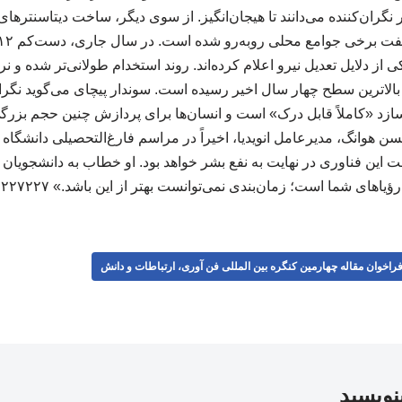
نگران‌کننده می‌دانند تا هیجان‌انگیز. از سوی دیگر، ساخت دیتاسنترهای 
ری ناشی از AI را یکی از دلایل تعدیل نیرو اعلام کرده‌اند. روند استخدام طولانی‌تر شد
‌کار در ابتدای ۲۰۲۶ به بالاترین سطح چهار سال اخیر رسیده است. سوندار پیچای می‌گوید
 «کاملاً قابل درک» است و انسان‌ها برای پردازش چنین حجم بزرگی ا
جنسن هوانگ، مدیرعامل انویدیا، اخیراً در مراسم فارغ‌التحصیلی دانشگاه
این فناوری در نهایت به نفع بشر خواهد بود. او خطاب به دانشجویان
رؤیاهای شما است؛ زمان‌بندی نمی‌توانست بهتر از این باشد.» ۲۲۷۲۲۷
راخوان مقاله چهارمین کنگره بین المللی فن آوری، ارتباطات و دانش
بنویسید