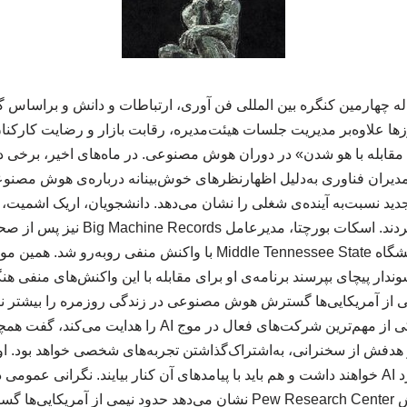
ه چهارمین کنگره بین المللی فن آوری، ارتباطات و دانش و براساس
ا علاوه‌بر مدیریت جلسات هیئت‌مدیره، رقابت بازار و رضایت کارکنان، 
 مقابله با هو شدن» در دوران هوش مصنوعی. در ماه‌های اخیر، برخی 
دیران فناوری به‌دلیل اظهارنظرهای خوش‌بینانه درباره‌ی هوش مصنوعی
جدید نسبت‌به آینده‌ی شغلی را نشان می‌دهد. دانشجویان، اریک اشمیت،
موسیقی و رسانه در دانشگاه Middle Tennessee State با واکنش منفی
ت ‌Hard Fork از سوندار پیچای بپرسند برنامه‌ی او برای مقابله با این واکنش‌های من
 از آمریکایی‌ها گسترش هوش مصنوعی در زندگی روزمره را بیشتر نگران
هیجان‌انگیز پیچای که یکی از مهم‌ترین شرکت‌های فعال در موج
هدفش از سخنرانی، به‌اشتراک‌گذاشتن تجربه‌های شخصی خواهد بود. او ت
هم نقش مهمی در پیشبرد AI خواهند داشت و هم باید با پیامدهای آن کنار بیایند. نگرا
همچنان بالا است. پژوهش ‌Pew Research Center نشان می‌دهد حدود نیمی