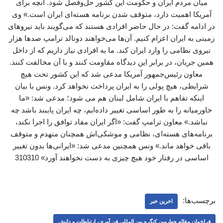
میان مردم ایران و حکومت این کشور حل‌وفصل شود. آنچه برای
آمریکا اهمیت دارد، متوقف شدن برنامه هسته‌ای ایران است.» وی
در ادامه گفت: در حال حاضر افرادی هستند که می‌گویند باید نیروهای
زمینی به ایران اعزام کنیم. آن‌ها می‌خواهند دونالد ترامپ صدها هزار
نیروی نظامی را وارد ایران کند. ما به افرادی نیاز داریم که از داخل
همین جریان، در برابر این دیدگاه مقاومت کنند و با آن مخالفت کنند.
معاون رئیس‌جمهور آمریکا مدعی شد که این کشور تحت هیچ
شرایطی، هیچ پولی را به ایران پرداخت نخواهد کرد. ونس با بیان
اینکه تفاهم با ایران شامل لبنان هم می شود؛ مدعی شد: «ما
خاورمیانه را به طور اساسی تغییر داده‌ایم، چه ایران پایبند باشد چه
نباشد.» معاون ترامپ گفت: «اگر ایران مفاد توافق را اجرا نکند،
برنامه‌های هسته‌ای، نظامی و موشکی‌اش همچنان منهدم و متوقف
باقی خواهد ماند.» ونس همچنین مدعی شد: «ایرانی‌ها بدون تغییر
اساسی در رفتار خود هیچ چیزی به دست نخواهند آورد» 310310
برچسب‌ها:
اخرین خبر
فراخوان مقاله چهارمین کنگره بین المللی فن آوری، ارتباطات و دانش