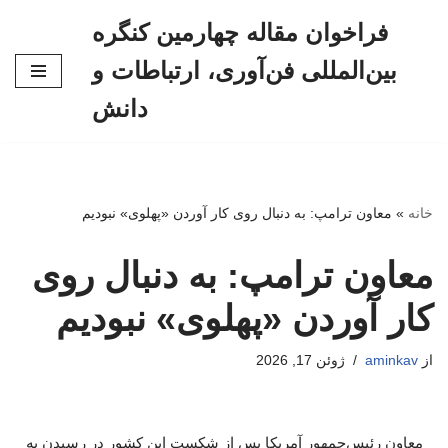
فراخوان مقاله چهارمین کنگره
پرش
بین‌المللی فن‌آوری، ارتباطات و
به
محتوا
دانش
خانه
»
معاون ترامپ: به دنبال روی کار آوردن «پهلوی» نبودیم
معاون ترامپ: به دنبال روی
کار آوردن «پهلوی» نبودیم
از
aminkav
ژوئن 17, 2026
معاون رئیس‌جمهور آمریکا پس از شکست این کشور در رسیدن به