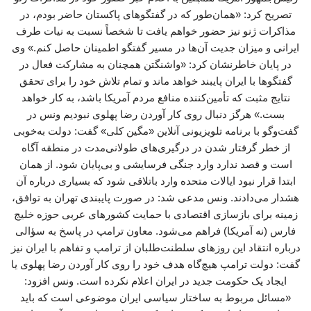
تصریح کرد: «همان‌طور که در گفتگوهای پاکستان حاضر بودم، در
مذاکرات ژنو نیز حضور خواهم یافت تا شخصاً نسبت به نیات طرف
ایرانی و میزان جدیت آن‌ها در مسیر گفتگو اطمینان حاصل کنم.» وی
در پایان خاطرنشان کرد: «واشنگتن همچنان به مشارکت فعال در
گفتگوها با ایران پایبند خواهد ماند و تمام تلاش خود را برای تحقق
نتایج مثبت که تأمین‌کننده منافع مردم آمریکا باشد، به کار خواهد
بست.» هرگز دنبال روی کار آوردن رضا پهلوی نبودیم ونس در
گفت‌وگو با برنامه تلویزیونی آنلاین «مگین کلی» گفت: دولت به‌خوبی
از خطر گرفتار شدن در درگیری‌های طولانی‌مدت در منطقه آگاه
است و قصد ندارد وارد جنگی فرسایشی و بی‌پایان شود. از همان
ابتدا قرار نبود ایالات متحده وارد باتلاقی شود که بسیاری درباره آن
هشدار می‌دادند. ونس مدعی شد: در صورت پایبندی تهران به توافق،
زمینه برای بازسازی اقتصادی با حمایت کشورهای عربی حوزه خلیج
فارس (نه آمریکا) فراهم می‌شود. معاون ترامپ در پاسخ به سؤالی
درباره انتقاد این روزهای سلطنت‌طلبان از ترامپ و تفاهم با ایران نیز
گفت: دولت ترامپ هیچ‌گاه هدف خود را روی کار آوردن رضا پهلوی یا
ایجاد یک حکومت جدید در ایران اعلام نکرده است. ونس افزود:
«مسائل مربوط به ساختار سیاسی ایران موضوعی است که باید