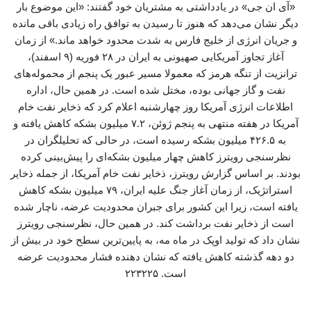
«آی ان جی» در یادداشتی به مشتریان خود گفتند: «این موضوع بار
دیگر نشان می‌دهد که هنوز تا رسیدن به توافق راه زیادی باقی مانده
و جریان انرژی از خلیج فارس به شدت محدود خواهد ماند.» از زمان
آغاز تجاوز آمریکایی صهیونی به ایران در ۲۸ فوریه (۹ اسفند)،
ترانزیت از تنگه هرمز که معمولا مسیر عبور یک پنجم از محموله‌های
نفت و گاز جهانی بوده، مختل شده است. در همین حال، اداره
اطلاعات انرژی آمریکا روز چهارشنبه اعلام کرد که ذخایر نفت خام
آمریکا در هفته منتهی به پنجم ژوئن، ۷.۲ میلیون بشکه کاهش یافته و
به ۴۲۶.۵ میلیون بشکه رسیده است، در حالی که تحلیلگران در
نظرسنجی رویترز کاهش چهار میلیون بشکه‌ای را پیش‌بینی کرده
بودند. بر اساس گزارش رویترز، ذخایر نفت خام آمریکا، از جمله ذخایر
استراتژیک، از زمان آغاز جنگ علیه ایران، ۷۹ میلیون بشکه کاهش
یافته است، زیرا این کشور برای جبران محدودیت عرضه، ناچار شده
است از ذخایر نفت برداشت کند. در همین حال، نظرسنجی رویترز
نشان داد که تولید اوپک در ماه مه، به پایین‌ترین سطح خود در بیش از
دو دهه گذشته کاهش یافته که نشان دهنده فشار محدودیت عرضه
است. ۲۲۳۲۲۵