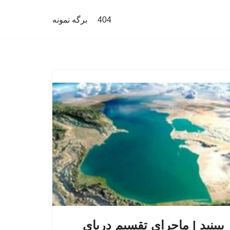
404
برگه نمونه
ببینید | ماجرای تقسیم دریای