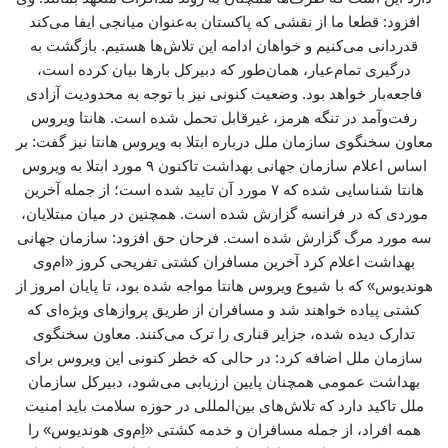
افزود: قطعا ما از نقشی که پاکستان به‌عنوان میانجی ایفا می‌کند
قدردانی می‌کنیم و خواهان ادامه این تلاش‌ها هستیم. بازگشت به
درگیری تمام‌عیار، همان‌طور که دبیرکل بارها بیان کرده است،
فاجعه‌بار خواهد بود. وضعیت کنونی نیز با توجه به محدودیت آزادی
رفت‌وآمد در تنگه هرمز، غیرقابل تحمل شده است. هانتا ویروس
معاون سخنگوی سازمان ملل درباره ابتلا به ویروس هانتا نیز گفت: بر
اساس اعلام سازمان جهانی بهداشت تاکنون ۹ مورد ابتلا به ویروس
هانتا شناسایی شده که ۷ مورد آن تایید شده است؛ از جمله آخرین
موردی که در فرانسه گزارش شده است. همچنین در میان مبتلایان،
سه مورد مرگ گزارش شده است. فرحان حق افزود: سازمان جهانی
بهداشت اعلام کرد آخرین مسافران کشتی تفریحی کروز «ام‌وی
هوندیوس» که با شیوع ویروس هانتا مواجه شده بود، تا پایان امروز از
کشتی پیاده خواهند شد و مسافران از طریق پروازهای ویژه‌ای که
تدارک دیده شده، جزایر قناری را ترک می‌کنند. معاون سخنگوی
سازمان ملل اضافه کرد: در حالی که خطر کنونی این ویروس برای
بهداشت عمومی همچنان پایین ارزیابی می‌شود، دبیرکل سازمان
ملل تاکید دارد که تلاش‌های بین‌المللی در حوزه سلامت باید امنیت
همه افراد، از جمله مسافران و خدمه کشتی «اِم‌وی هوندیوس» را