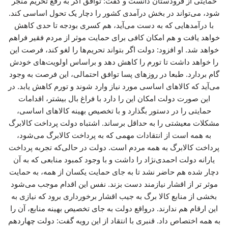
حمایتی از فرودستان دانست و گفت: توافق اگر به رفع تحریم منجر
شود، می‌تواند در بخش درآمدی کشور را دچار یک تحول اساسی کند.
با درآمدهایی که به دست می‌آید، هم کسری بودجه تا حدی کاهش
خواهد یافت و هم امکان کافی برای حمایت موثر از مردم فقیر فراهم
خواهد شد. او افزود: دولت اگر بتواند تحریم‌ها را لغو کند، فرصت این
را خواهد داشت تا تورم را کاهش دهد و براساس اولویت‌های خودش
گام بردارد. طبعا در روزهای پسا توافق احتمالی، این فرصت به وجود
می‌آید که کالاهای اساسی مورد نیاز وارد شوند و تورم کاهش یابد. در
این صورت دولت امکان این را دارد با فراغ بال بیشتر، اقدامات
حمایتی را در دستور بگذارد و با تخصیص بهینه کالاهای اساسی،
مشکلات معیشتی را به حداقل برساند. اشتباه دولت پرداخت کالابرگ
به همه است از انتقادات مهمی که به پرداخت کالابرگ می‌شود،
پرداخت کالابرگ به همه مردم است. دولت در حالی‌که تجربه پرداخت
یارانه دولت احمدی‌نژاد را داشت و با وجود کمبود منابعی که به آن
دچار شده هم حاضر نشد تا به جای حمایت یکسان از همه، به حمایت
موثر تر از اقشار نیازمند دست بزند. نفس این اقدام موجب می‌شود
بخشی از منابع کالا برگ به جیب اقشار برخورداری برود که نیازی به
این ارقام هم ندارند. درواقع دولت به جای تخصیص بهینه منابع، آن را
به همه اختصاص داد. قنبری با انتقاد از این رویه گفت: دولت چهاردهم