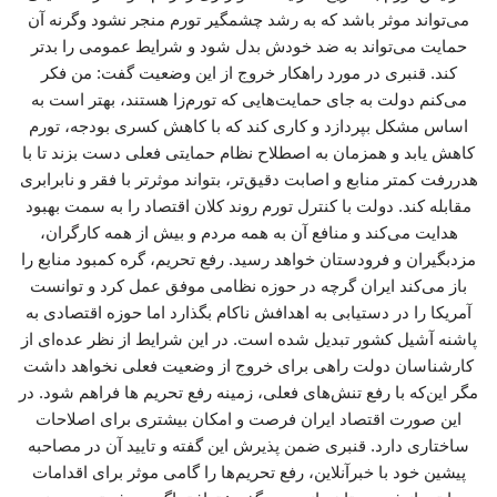
می‌تواند موثر باشد که به رشد چشمگیر تورم منجر نشود وگرنه آن
حمایت می‌تواند به ضد خودش بدل شود و شرایط عمومی را بدتر
کند. قنبری در مورد راهکار خروج از این وضعیت گفت: من فکر
می‌کنم دولت به جای حمایت‌هایی که تورم‌زا هستند، بهتر است به
اساس مشکل بپردازد و کاری کند که با کاهش کسری بودجه، تورم
کاهش یابد و همزمان به اصطلاح نظام حمایتی فعلی دست بزند تا با
هدررفت کمتر منابع و اصابت دقیق‌تر، بتواند موثرتر با فقر و نابرابری
مقابله کند. دولت با کنترل تورم روند کلان اقتصاد را به سمت بهبود
هدایت می‌کند و منافع آن به همه مردم و بیش از همه کارگران،
مزدبگیران و فرودستان خواهد رسید. رفع تحریم، گره کمبود منابع را
باز می‌کند ایران گرچه در حوزه نظامی موفق عمل کرد و توانست
آمریکا را در دستیابی به اهدافش ناکام بگذارد اما حوزه اقتصادی به
پاشنه آشیل کشور تبدیل شده است. در این شرایط از نظر عده‌ای از
کارشناسان دولت راهی برای خروج از وضعیت فعلی نخواهد داشت
مگر این‌که با رفع تنش‌های فعلی، زمینه رفع تحریم ها فراهم شود. در
این صورت اقتصاد ایران فرصت و امکان بیشتری برای اصلاحات
ساختاری دارد. قنبری ضمن پذیرش این گفته و تایید آن در مصاحبه
پیشین خود با خبرآنلاین، رفع تحریم‌ها را گامی موثر برای اقدامات