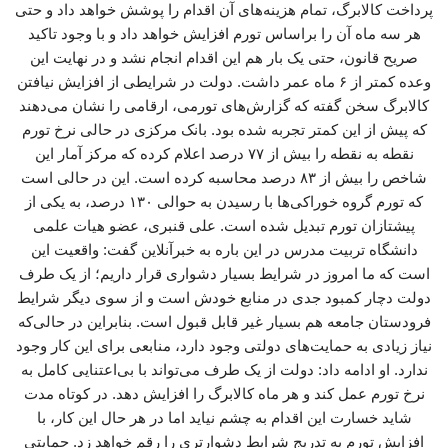
پرداخت کالابرگ، تمام هزینه‌های آن اقدام را پوشش خواهد داد و حتی
هر سه ماه آن را براساس تورم افزایش خواهد داد و با وجود تاکید
صریح قانون، حتی یک بار هم این اقدام انجام نشد و در نهایت این
وعده کمتر از ۶ ماه عمر داشت. دولت در شرایطی از افزایش نیافتن
کالابرگ سخن گفته که گزارش‌های تورمی، ارقامی را نشان می‌دهند
که پیش از این کمتر تجربه شده بود. بانک مرکزی در حالی نرخ تورم
نقطه به نقطه را بیش از ۷۷ درصد اعلام کرده که مرکز آمار این
شاخص را بیش از ۸۳ درصد محاسبه کرده است. این در حالی است
که تورم گروه خوراکی‌ها با رسیدن به حوالی ۱۳۰ درصد، به یکی از
پیشتازان تورم تبدیل شده است. علی قنبری، عضو هیات علمی
دانشگاه تربیت مدرس در این باره به خبرآنلاین گفت: واقعیت این
است که ما امروز در شرایط بسیار دشواری قرار داریم؛ از یک طرف
دولت دچار کمبود جدی در منابع خودش است و از سوی دیگر شرایط
فرودستان جامعه هم بسیار غیر قابل قبول است. بنابراین در حالی‌که
نیاز زیادی به حمایت‌های دولتی وجود دارد، منابعی برای این کار وجود
ندارد. او ادامه داد: دولت از یک طرف می‌تواند با بی‌اعتنایی کامل به
نرخ تورم عمل کند و هر ماه کالابرگ را افزایش دهد. در کوتاه مدت
شاید خسارت این اقدام به چشم نیاید اما در هر حال این کار، با
افزایش تورم به تدریج شرایط دشوارتری را رقم خواهد زد. حمایتی