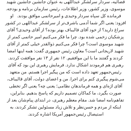
قضائیه، سردار سرلشکر عبداللهی به عنوان جانشین جانشین شهید
موسوی، وزیر کشور، وزیر اطلاعات، رئیس سازمان برنامه و بودجه.
فرمانده کل سپاه سردار وحیدی و امیرحاتمی موافق بودند. او
افزود: یعنی اگر شما آدمی باشرف‌تر از سرلشکر عبداللهی در کشور
سراغ دارید؟ از خود آقای قالیباف بهتر بوده؟ از آقای وحیدی؟ آقای
پزشکیان زخمی شده بود. چرا ما فکر می‌کنیم امیر حاتمی کمتر از
شهید موسوی است؟ چرا فکر می‌کنیم ذوالقدر خیلی کمتر از آقای
شهید لاریجانی است؟ معاون رئیس جمهوری گفت: همه اینها امضا
کردند و گفتند ما با این موافقیم. ۱۲ نفر از ۱۳ نفر موافقت کردند.
رهبری هم فرمودند اشکال ندارد. فرمایش رهبری این بود که آقای
رئیس‌جمهور تعهد داده است که من پیگیر اجرا هستم. من متعهد
می‌شوم پیگیری کنم برای اجرا. من و اعضای دولت، آقای قالیباف،
آقای اژه‌ای و همه فرماندهان نظامی؛ یعنی چه؟ یعنی اگر تخطی
صورت بگیرد، ما کماکان تصمیم داریم که پاسخ بدهیم. بنابراین،
تفاهم‌نامه امضا شد. مقام معظم رهبری، در ابتدای پیام‌شان بعد از
اینکه از مردم و حسن‌نظر و تلاش زیاد مسئولین تشکر کردند، به
استیصال رئیس‌جمهور آمریکا اشاره کردند.