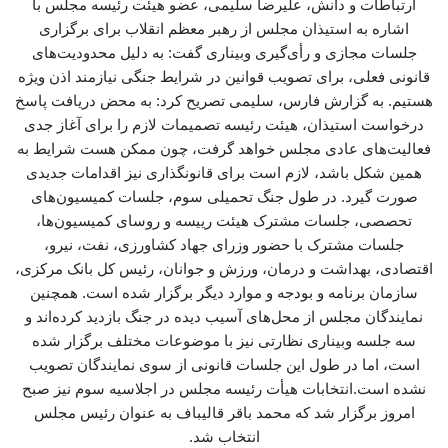
ارتباطات و دانش، علیرضا سلیمی، عضو هیئت رئیسه مجلس با
اشاره به استیذان مجلس از رهبر معظم انقلاب برای برگزاری
جلسات مجازی و رأی‌گیری وبیناری گفت: به دلیل محدودیت‌های
قانونی فعلی، برای تصویب قوانین در شرایط جنگی نیازمند اذن ویژه
هستیم. به گزارش فارس، سلیمی تصریح کرد: به محض دریافت پاسخ
درخواست استیذان، هیئت رئیسه تصمیمات لازم را برای آغاز جدی
فعالیت‌های عادی مجلس خواهد گرفت، چون ممکن هست شرایط به
همین شکل باشد، لازم است برای قانونگذاری نیز اقدامات جدیدی
صورت گیرد. در طول جنگ تحمیلی سوم، جلسات کمیسیون‌های
تحصصی، جلسات مشترک هیئت رییسه و روسای کمیسیون‌ها،
جلسات مشترک با حضور وزرای جهاد کشاورزی، نفت، نیرو،
اقتصادی، بهداشت و درمان، ورزش و جوانان، رئیس کل بانک مرکزی،
سازمان برنامه و بودجه و موارد دیگر برگزار شده است. همچنین
نمایندگان مجلس از محل‌های آسیب دیده در جنگ بازدید کرده‌اند و
سه جلسه وبیناری ‌نظارتی نیز با موضوعات مختلف برگزار شده
است، اما در طول این جلسات قانونی از سوی نمایندگان تصویب
نشده است.انتخابات هیأت‌ رئیسه مجلس در اجلاسیه سوم نیز صبح
امروز برگزار شد که محمد باقر قالیباف به عنوان رئیس مجلس
انتخاب شد.