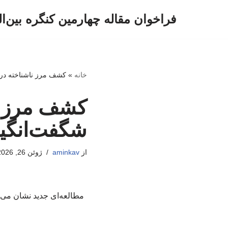
فراخوان مقاله چهارمین کنگره بین‌ا
پرش
به
محتوا
خانه
»
کشف مرز ناشناخته در ز
کشف مرز نا
شگفت‌انگیز
از
aminkav
ژوئن 26, 2026
مطالعه‌ای جدید نشان می‌د