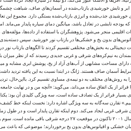
ترکیه، آفریقا و آلاسکا عبور می‌کند، دو نیمه در سیاره ایجاد کرده است
ابر و تابش خورشیدی بازتاب‌شده در آسمان‌های صاف، شباهت چشمگیری 
ی خورشیدی جذب‌شده و انرژی بازتاب‌شده بستگی دارد. مجموع این تع
ه بودجه تابشی در تعادل باشد، میانگین دمای سیاره پایدار می‌ماند. ام
ت اقلیمی منجر می‌شود. پژوهشگران با استفاده از داده‌ها، مؤلفه‌های م
انوس‌های بدون یخ و خشکی‌ها در بازتاب نور خورشید. سپس دسته‌بندی‌ها
 دیجیتالی به بخش‌های مختلفی تقسیم کردند تا الگوهای بازتاب نور د
شمندان به نیم‌کره‌های شرقی و غربی جدیدی رسیدند که از نظر میزان باز
 دارای مساحت مشابهی از آب‌های آزاد از یخ، پوشش ابری مشابه و میزان
یط آسمان صاف هستند. ژانگ در ابتدا نسبت به این یافته تردید داشت. ا
به روش‌های مختلف به دو نیمه‌ی مساوی تقسیم کرد. بااین‌حال، تردید 
راتر از یک اتفاق ساده می‌داند، می‌گوید: «آنچه من و در نهایت جامعه
 بسیار فراتر از یک تصادف ساده است، سه ویژگی کلیدی آن بود: یکتای
امیم.» تقارن سه‌گانه به سه ویژگی اشاره دارد: نخست اینکه خط کشف
ی شرقی غربی ایجاد می‌کند. دوم اینکه تقارن پایدار است و در طول ز
جابه‌جا نمی‌شود؛ بلکه از سال ۲۰۰۱ تاکنون در موقعیت ۲۷ درجه شرقی با
کسان خشکی و اقیانوس‌های بدون یخ برخوردارند؛ موضوعی که باعث م